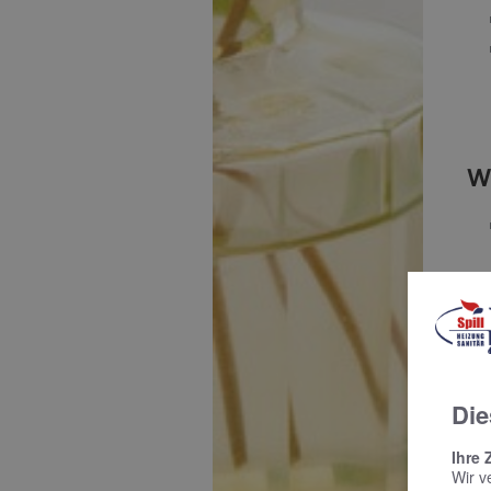
W
Die
Ihre 
Wir v