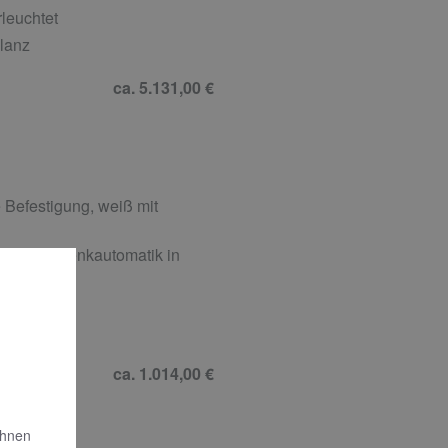
leuchtet
lanz
ca. 5.131,00 €
Befestigung, weiß mit
 und Absenkautomatik in
2 cm
denmatt
ca. 1.014,00 €
Ihnen