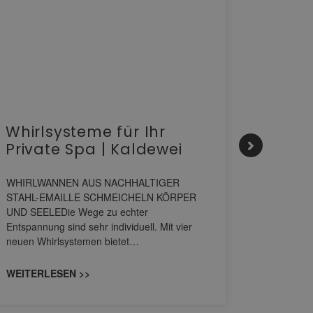
Whirlsysteme für Ihr
Gesta
Private Spa | Kaldewei
alltä
HANS
WHIRLWANNEN AUS NACHHALTIGER
STAHL-EMAILLE SCHMEICHELN KÖRPER
Stil für 
UND SEELEDie Wege zu echter
HANSAGENE
Entspannung sind sehr individuell. Mit vier
von Wascht
neuen Whirlsystemen bietet…
unterschi
konzipiert
WEITERLESEN >>
WEITERL