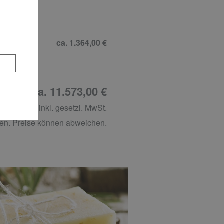
n
AL 9016
ca. 1.364,00 €
tung: ca. 11.573,00 €
inkl. gesetzl. MwSt.
en. Preise können abweichen.