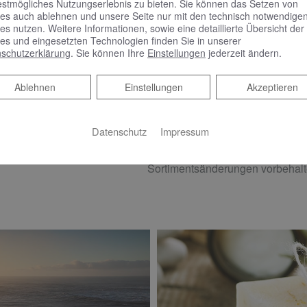
ADHEIZKÖRPER
estmögliches Nutzungserlebnis zu bieten. Sie können das Setzen von
es auch ablehnen und unsere Seite nur mit den technisch notwendige
es nutzen. Weitere Informationen, sowie eine detaillierte Übersicht der
COSMO Wien Bad- und Designheizkörper, 175,3 x 60 cm, R
es und eingesetzten Technologien finden Sie in unserer
schutzerklärung
. Sie können Ihre
Einstellungen
jederzeit ändern.
Ablehnen
Ablehnen
Einstellungen
Akzeptieren
Badeinrich
Datenschutz
Impressum
Sortimentsänderungen vorbehalt