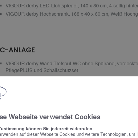
VIGOUR derby LED-Lichtspiegel, 140 x 80 cm, 4-seitig hinter
VIGOUR derby Hochschrank, 168 x 40 x 60 cm, Weiß Hochg
C-ANLAGE
VIGOUR derby Wand-Tiefspül-WC ohne Spülrand, verdeckte 
PflegePLUS und Schallschutzset
VIGOUR derby WC-Sitz mit abnehmbaren Edelstahlscharnier
weiß
CONEL WC-Element VIS für Trockenbau mit Wandhalter, 11
VIGOUR AI Betätigungsplatte für 2-Mengen-Spültechnik, sei
se Webseite verwendet Cookies
Zustimmung können Sie jederzeit widerrufen.
erwenden auf dieser Webseite Cookies und weitere Technologien, um 