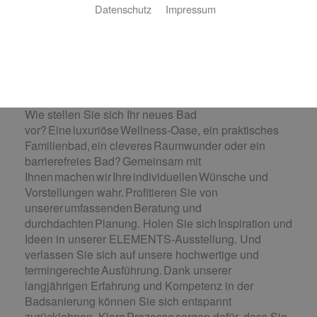
Datenschutz
Impressum
Badsanierung:
Das Bad Ihrer Träume. Wir machen es
wahr.
Wie stellen Sie sich Ihr neues Bad
vor? Eine luxuriöse Wellness-Oase, ein praktisches
Familienbad, ein cleveres Raumwunder oder ein
barrierefreies Bad? Gemeinsam mit
Ihnen machen wir Ihre individuellen Wünsche und
Vorstellungen wahr. Profitieren Sie von
unserer umfassenden Beratung und
durchdachten Planung. Holen Sie sich Inspiration und
Ideen in unserer ELEMENTS-Ausstellung. Und
verlassen Sie sich auf unsere hochwertige und
termingerechte Ausführung. Dank unserer
langjährigen Erfahrung und Kompetenz in der
Badsanierung können Sie sich entspannt
zurücklehnen. Klare Prozesse sorgen dafür, dass Sie