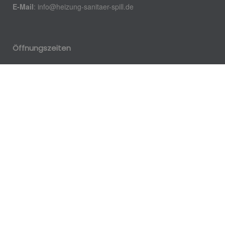
E-Mail
:
info@heizung-sanitaer-spill.de
Öffnungszeiten
Montag – Freitag:
7.00 – 16.00 Uhr
Social Media