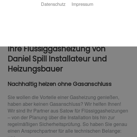
Datenschutz
Impressum
Ihre Flüssiggasheizung von
Daniel Spill Installateur und
Heizungsbauer
Nachhaltig heizen ohne Gasanschluss
Sie wollen die Vorteile einer Gasheizung genießen,
haben aber keinen Gasanschluss? Wir helfen Ihnen!
Wir sind Ihr Partner aus Satow für Flüssiggasheizungen
– von der Planung über die Installation bis hin zur
regelmäßigen Sicherheitsprüfung. So haben Sie genau
einen Ansprechpartner für alle technischen Belange: