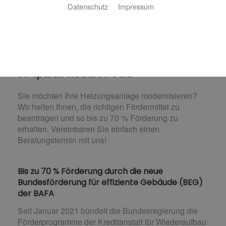
Datenschutz
Impressum
Förderung bei Neuinstallation
und Modernisierung
So sparen Sie bares Geld
Sie möchten Ihre Heizungsanlage modernisieren?
Wir helfen Ihnen, die richtigen Fördermittel zu
beantragen und so bis zu 70 % Förderung zu
erhalten. Vereinbaren Sie einfach einen
Beratungstermin mit uns!
Bis zu 70 % Förderung durch die neue
Bundesförderung für effiziente Gebäude (BEG)
der BAFA
Seit Januar 2021 bündelt die Bundesregierung die
Förderprogramme der Kreditanstalt für Wiederaufbau