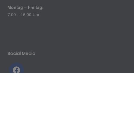
Montag – Freitag:
7.00 – 16.00 Uhr
Social Media
Impressum
Datenschutz
Kontakt
Barrierefreiheit