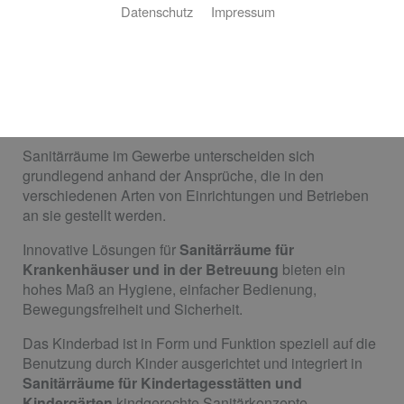
Datenschutz
Impressum
Gewerbliche
Sanitäranlagen
Sanitärräume im Gewerbe unterscheiden sich
grundlegend anhand der Ansprüche, die in den
verschiedenen Arten von Einrichtungen und Betrieben
an sie gestellt werden.
Innovative Lösungen für
Sanitärräume für
Krankenhäuser und in der Betreuung
bieten ein
hohes Maß an Hygiene, einfacher Bedienung,
Bewegungsfreiheit und Sicherheit.
Das Kinderbad ist in Form und Funktion speziell auf die
Benutzung durch Kinder ausgerichtet und integriert in
Sanitärräume für Kindertagesstätten und
Kindergärten
kindgerechte Sanitärkonzepte.